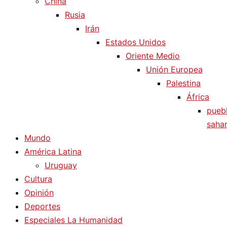
China
Rusia
Irán
Estados Unidos
Oriente Medio
Unión Europea
Palestina
África
pueb
sahar
Mundo
América Latina
Uruguay
Cultura
Opinión
Deportes
Especiales La Humanidad