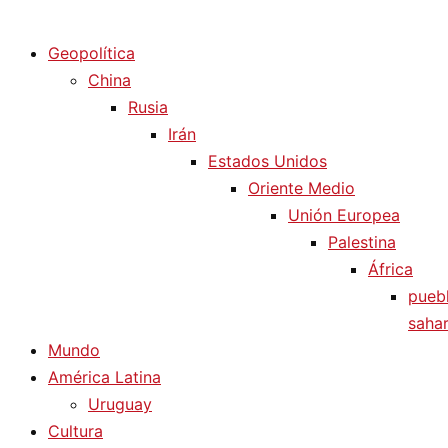
Diario La Humanidad
Geopolítica
China
Rusia
Irán
Estados Unidos
Oriente Medio
Unión Europea
Palestina
África
pueb
sahar
Mundo
América Latina
Uruguay
Cultura