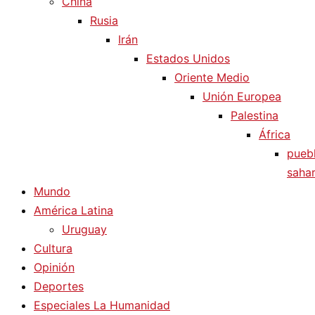
China
Rusia
Irán
Estados Unidos
Oriente Medio
Unión Europea
Palestina
África
pueb
sahar
Mundo
América Latina
Uruguay
Cultura
Opinión
Deportes
Especiales La Humanidad