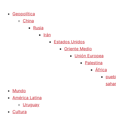
Diario La Humanidad
Geopolítica
China
Rusia
Irán
Estados Unidos
Oriente Medio
Unión Europea
Palestina
África
pueb
sahar
Mundo
América Latina
Uruguay
Cultura