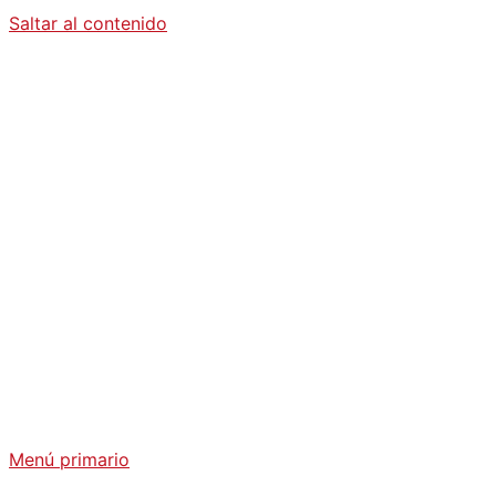
Saltar al contenido
Diario La
Humanidad
Análisis Geopolítico y Actualidad Internacional
Menú primario