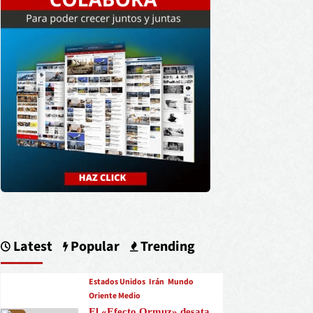
Latest
Popular
Trending
Estados Unidos
Irán
Mundo
Oriente Medio
El «Efecto Ormuz» desata