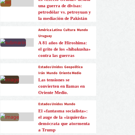
una guerra de divisas:
petrodólar vs. petroyuan y
la mediación de Pakistán
América Latina
Cultura
Mundo
Uruguay
A 81 años de Hiroshima:
el grito de los «hibakusha»
contra las guerras
Estados Unidos
Geopolítica
Irán
Mundo
Oriente Medio
Las tensiones se
convierten en llamas en
Oriente Medio.
Estados Unidos
Mundo
El «fantasma socialista»:
el auge de la «izquierda»
demócrata que atormenta
a Trump