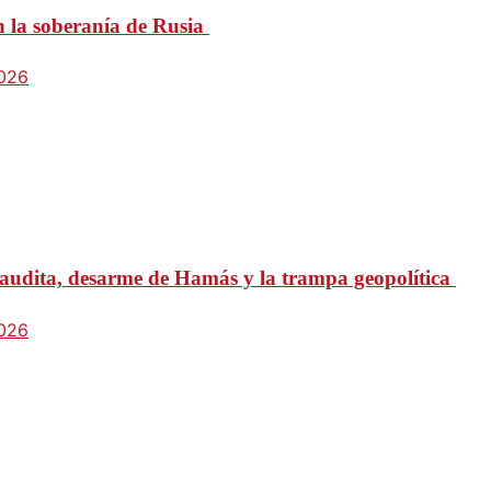
n la soberanía de Rusia
2026
udita, desarme de Hamás y la trampa geopolítica
2026