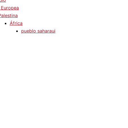
dio
 Europea
Palestina
África
pueblo saharaui