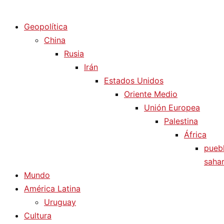
Diario La Humanidad
Geopolítica
China
Rusia
Irán
Estados Unidos
Oriente Medio
Unión Europea
Palestina
África
pueb
sahar
Mundo
América Latina
Uruguay
Cultura