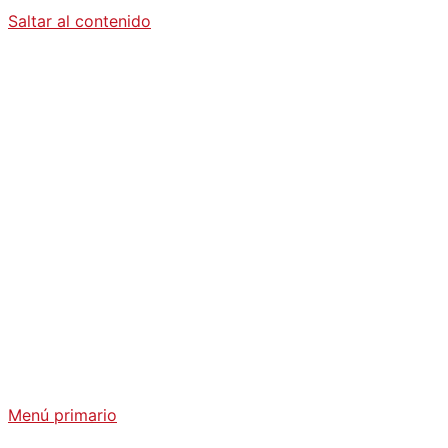
Saltar al contenido
Diario La
Humanidad
Análisis Geopolítico y Actualidad Internacional
Menú primario