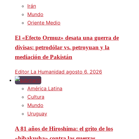
Irán
Mundo
Oriente Medio
El «Efecto Ormuz» desata una guerra de
divisas: petrodólar vs. petroyuan y la
mediación de Pakistán
Editor La Humanidad
agosto 6, 2026
América Latina
Cultura
Mundo
Uruguay
A 81 años de Hiroshima: el grito de los
«hibakusha» contra las guerras