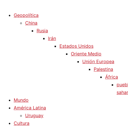
Diario La Humanidad
Geopolítica
China
Rusia
Irán
Estados Unidos
Oriente Medio
Unión Europea
Palestina
África
pueb
sahar
Mundo
América Latina
Uruguay
Cultura