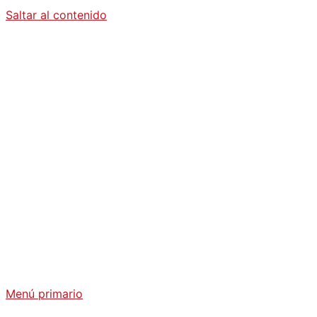
Saltar al contenido
Diario La
Humanidad
Análisis Geopolítico y Actualidad Internacional
Menú primario