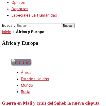
Opinión
Deportes
Especiales La Humanidad
Buscar:
Inicio
»
África y Europa
África y Europa
África
Estados Unidos
Mundo
Rusia
Guerra en Malí y crisis del Sahel: la nueva disputa