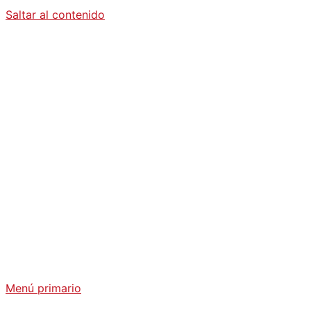
Saltar al contenido
Diario La
Humanidad
Análisis Geopolítico y Actualidad Internacional
Menú primario