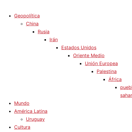
Diario La Humanidad
Geopolítica
China
Rusia
Irán
Estados Unidos
Oriente Medio
Unión Europea
Palestina
África
pueb
sahar
Mundo
América Latina
Uruguay
Cultura