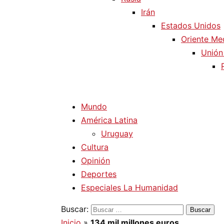
Irán
Estados Unidos
Oriente Me
Unión
Mundo
América Latina
Uruguay
Cultura
Opinión
Deportes
Especiales La Humanidad
Buscar:
Inicio
»
134 mil millones euros