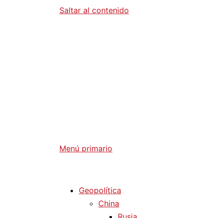
Saltar al contenido
Diario La 
Análisis Geopolítico y Actualidad Internaci
Menú primario
Diario La Humanidad
Geopolítica
China
Rusia