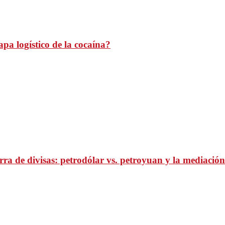
pa logístico de la cocaína?
ra de divisas: petrodólar vs. petroyuan y la mediación