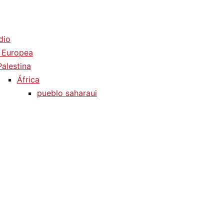
dio
 Europea
Palestina
África
pueblo saharaui