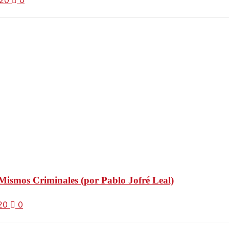
020
0
 Mismos Criminales (por Pablo Jofré Leal)
020
0