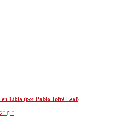
 en Libia (por Pablo Jofré Leal)
020
0