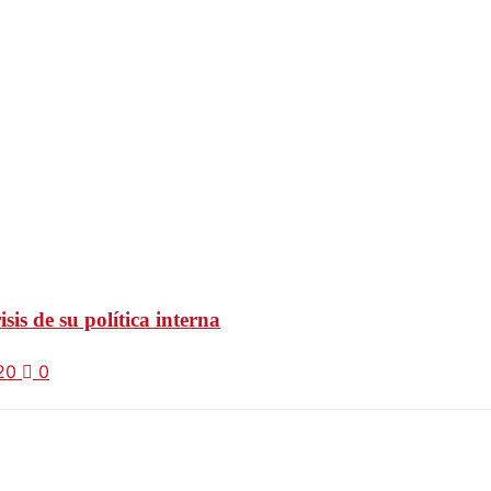
is de su política interna
020
0