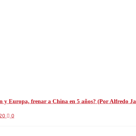
y Europa, frenar a China en 5 años? (Por Alfredo Ja
020
0