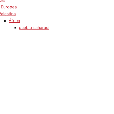
dio
 Europea
Palestina
África
pueblo saharaui