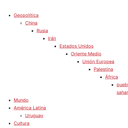
Diario La Humanidad
Geopolítica
China
Rusia
Irán
Estados Unidos
Oriente Medio
Unión Europea
Palestina
África
pueb
sahar
Mundo
América Latina
Uruguay
Cultura