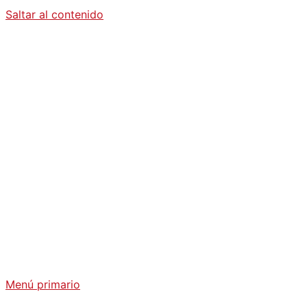
Saltar al contenido
Diario La
Humanidad
Análisis Geopolítico y Actualidad Internacional
Menú primario