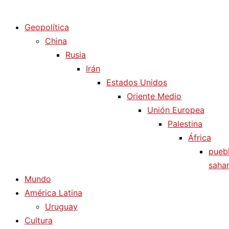
Diario La Humanidad
Geopolítica
China
Rusia
Irán
Estados Unidos
Oriente Medio
Unión Europea
Palestina
África
pueb
sahar
Mundo
América Latina
Uruguay
Cultura