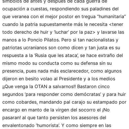
símbolos de antes y después de cada guerra de
ocupación a cuestas, respondiendo sus paladines del
que veranea con el mejor postor en tregua “humanitaria”
cuando la patria supuestamente más le necesita <tener
todo derecho de huir y ‘luchar’ por la paz> y lavarse las
manos a lo Poncio Pilatos. Pero si tan nacionalistas y
patriotas ucranianos son como dicen y tan justa es su
respuesta a la ‘Rusia que les ataca’, se hace extraño del
mismo modo su conducta como su defensa sin su
presencia, pues nada más esclarecedor, como algunos
dijeron en besito volao al Presidente y a los medios
¡¡Que venga la OTAN a salvarnos!! Bastaron cinco
segundos ‘para responder como demócratas’ y para huir
como cobardes, mandando pal carajo su estampado por
encargo en manto de la virgen del socorro el ¡No
pasaran! al que tanto persisten los asesores del
envalentonado ‘humorista’. Y como siempre en las